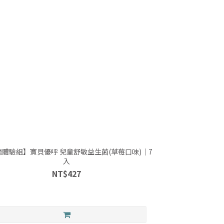
運體驗組】寶貝優呼 兒童舒敏益生菌(草莓口味)｜7
入
NT$427