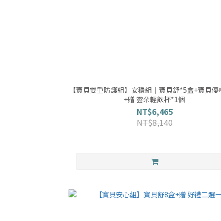
【寶貝雙重防護組】安穩組｜寶貝舒*5盒+寶貝優呼
+贈 雲朵輕飲杯*1個
NT$6,465
NT$8,140