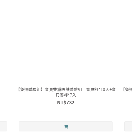
【免運體驗組】寶貝雙重防護體驗組｜寶貝舒*10入+寶
【免
貝優呼*7入
NT$732