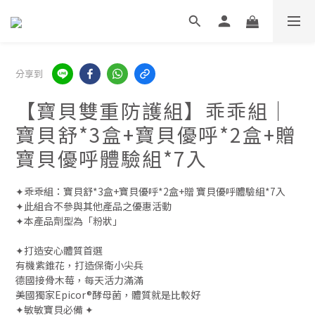
分享到
【寶貝雙重防護組】乖乖組｜
寶貝舒*3盒+寶貝優呼*2盒+贈
寶貝優呼體驗組*7入
✦乖乖組：寶貝舒*3盒+寶貝優呼*2盒+贈 寶貝優呼體驗組*7入
✦此組合不參與其他產品之優惠活動
✦本產品劑型為「粉狀」
✦打造安心體質首選
有機紫錐花，打造保衛小尖兵
德國接骨木莓，每天活力滿滿
美國獨家Epicor®酵母菌，體質就是比較好
✦敏敏寶貝必備 ✦