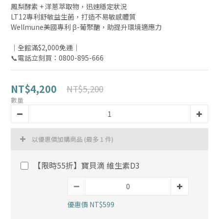
鳳梨酵素 + 洋蔥萃取物，迅速穩定狀況
LT12專利舒敏益生菌，打造不易敏感體質
Wellmune美國專利 β-葡聚醣，助提升環境適應力
｜全館滿$2,000免運｜
📞電話立刻買：0800-895-666
NT$4,200
NT$5,200
數量
以優惠價加購商品
(最多 1 件)
【限時55折】寶貝滴 維生素D3
優惠價 NT$599