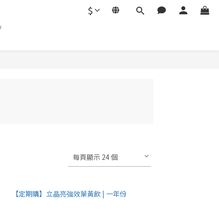
$
/
每頁顯示 24 個