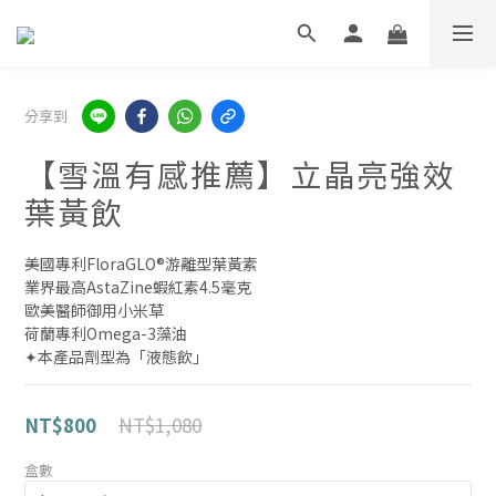
分享到
【雪溫有感推薦】立晶亮強效
葉黃飲
美國專利FloraGLO®游離型葉黃素
業界最高AstaZine蝦紅素4.5毫克
歐美醫師御用小米草
荷蘭專利Omega-3藻油
✦本產品劑型為「液態飲」
NT$1,080
NT$800
盒數