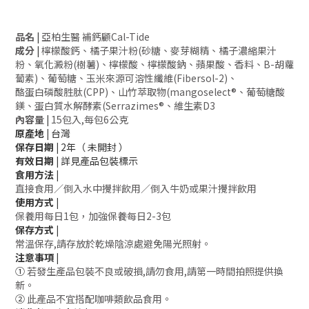
品名
|
亞柏生醫 補鈣顧Cal-Tide
成分
|
檸檬酸鈣、橘子果汁粉(砂糖、麥芽糊精、橘子濃縮果汁
粉、氧化澱粉(樹薯)、檸檬酸、檸檬酸鈉、蘋果酸、香料、B-胡蘿
蔔素)、葡萄糖、玉米來源可溶性纖維(Fibersol-2)、
酪蛋白磷酸胜肽(CPP)、山竹萃取物(mangoselect®、葡萄糖酸
鎂、蛋白質水解酵素(Serrazimes®、維生素D3
內容量
|
15包入,每包6公克
原產地 |
台灣
保存日期 |
2年（ 未開封 ）
有效日期 |
詳見產品包裝標示
食用方法 |
直接食用／倒入水中攪拌飲用／倒入牛奶或果汁攪拌飲用
使用方式 |
保養用每日1包，加強保養每日2-3包
保存方式 |
常溫保存,請存放於乾燥陰涼處避免陽光照射。
注意事項 |
①
若發生產品包裝不良或破損,請勿食用,請第一時間拍照提供換
新。
②
此產品不宜搭配咖啡類飲品食用。