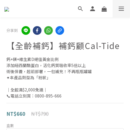
分享到
【全齡補鈣】補鈣顧Cal-Tide
鈣+鎂+維生素D絕佳黃金比例
添加紐西蘭酪蛋白，活化鈣質吸收率5倍以上
術後保養，超前部署，一包補充！不再瓶瓶罐罐
✦本產品劑型為「粉狀」
｜全館滿$2,000免運｜
📞電話立刻買：0800-895-666
NT$790
NT$660
盒數