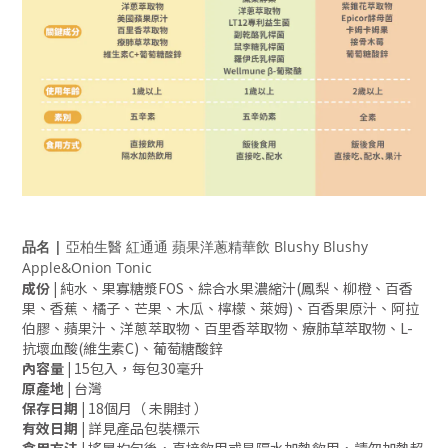
品名 |
亞柏生醫 紅通通 蘋果洋蔥精華飲 Blushy Blushy
Apple&Onion Tonic
成份 |
純水、果寡糖漿FOS、綜合水果濃縮汁(鳳梨、柳橙、百香
果、香蕉、橘子、芒果、木瓜、檸檬、萊姆)、百香果原汁、阿拉
伯膠、蘋果汁、洋蔥萃取物、百里香萃取物、療肺草萃取物、L-
抗壞血酸(維生素C)、葡萄糖酸鋅
內容量 |
15包入，每包30毫升
原產地 |
台灣
保存日期 |
18個月（ 未開封 ）
有效日期 |
詳見產品包裝標示