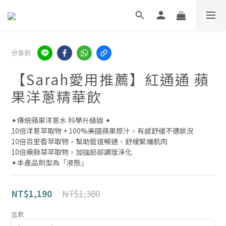
分享到
【Sarah愛用推薦】紅通通 蘋
果洋蔥精華飲
✦傳統蘋果洋蔥水 科學升級版 ✦
10倍洋蔥萃取物 + 100%美國蘋果原汁，有感舒緩不適狀況
10倍百里香萃取物，幫助管道暢通、舒緩緊繃肌肉
10倍療肺草萃取物，加強局部調理淨化
✦本產品劑型為「液態」
NT$1,380
NT$1,190
盒數