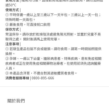
食用方法 |
搖晃均勻後，直接飲用或是隔水加熱飲用，請勿加熱超
過50°C
使用方式 |
① 平時保養一歲以上至三歲以下一天半包，三歲以上一天一包；
特殊時期一天兩包
。
② 飯後食用，可直接就口飲用
保存方式 |
常溫保存。請存放於乾燥陰涼處避免陽光照射，並置於兒童不易
取得之處。 開封後請馬上使用完畢。
注意事項 |
① 若發生產品包裝不良或破損，請勿食用，請第一時間拍照提供
換新。
② 孕婦、一歲以下幼童、糖尿病患者、特殊疾病、患有免疫相關
疾病者或正在使用免疫相關藥物治療者，在使用前須先諮詢醫療
人員。
③ 本產品含洋蔥，不適合對其過敏體質者食用。
消費者服務專線 |
0800-895-666
關於我們