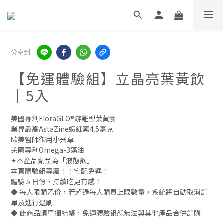
分享到
【免運體驗組】立晶亮葉黃飲
｜5入
美國專利FloraGLO®游離型葉黃素
業界最高AstaZine蝦紅素4.5毫克
歐美醫師御用小米草
美國專利Omega-3藻油
✦本產品劑型為「液態飲」
本頁體驗組專屬！！宅配免運！
體驗 5 日份，持續吃更有感！
◆ 每人限購乙份，若超過每人購買上限數量，系統將自動取消訂
單及進行退刷
◆ 此商品須單獨結帳，免運體驗組恕無法與其他產品合併訂購