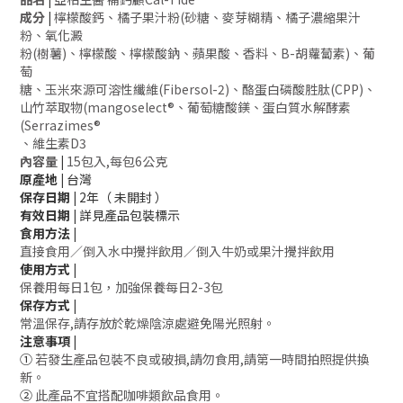
成分
|
檸檬酸鈣、橘子果汁粉(砂糖、麥芽糊精、橘子濃縮果汁
粉、氧化澱
粉(樹薯)、檸檬酸、檸檬酸鈉、蘋果酸、香料、B-胡蘿蔔素)、葡
萄
糖、玉米來源可溶性纖維(Fibersol-2)、酪蛋白磷酸胜肽(CPP)、
山竹萃取物(mangoselect®、葡萄糖酸鎂、蛋白質水解酵素
(Serrazimes®
、維生素D3
內容量
|
15包入,每包6公克
原產地 |
台灣
保存日期 |
2年（ 未開封 ）
有效日期 |
詳見產品包裝標示
食用方法 |
直接食用／倒入水中攪拌飲用／倒入牛奶或果汁攪拌飲用
使用方式 |
保養用每日1包，加強保養每日2-3包
保存方式 |
常溫保存,請存放於乾燥陰涼處避免陽光照射。
注意事項 |
①
若發生產品包裝不良或破損,請勿食用,請第一時間拍照提供換
新。
②
此產品不宜搭配咖啡類飲品食用。