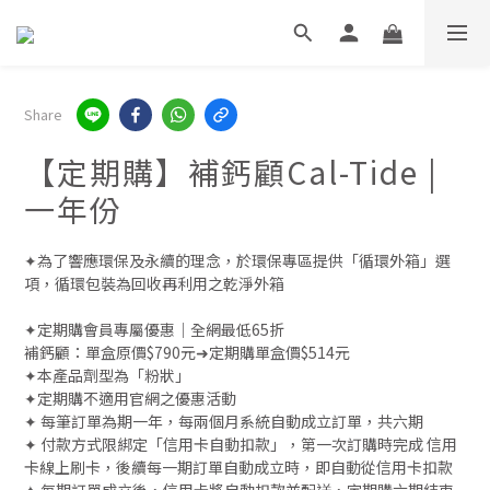
Share
【定期購】補鈣顧Cal-Tide |
一年份
✦為了響應環保及永續的理念，於環保專區提供「循環外箱」選
項，循環包裝為回收再利用之乾淨外箱
✦定期購會員專屬優惠｜全網最低65折
補鈣顧：單盒原價$790元➜定期購單盒價$514元
✦本產品劑型為「粉狀」
✦定期購不適用官網之優惠活動
✦ 每筆訂單為期一年，每兩個月系統自動成立訂單，共六期
✦ 付款方式限綁定「信用卡自動扣款」，第一次訂購時完成 信用
卡線上刷卡，後續每一期訂單自動成立時，即自動從信用卡扣款