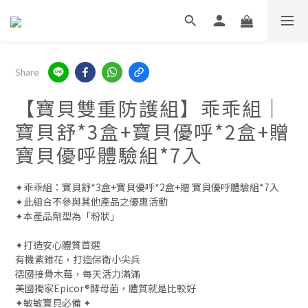
Share
【寶貝雙重防護組】乖乖組｜
寶貝舒*3盒+寶貝優呼*2盒+贈
寶貝優呼體驗組*7入
✦乖乖組：寶貝舒*3盒+寶貝優呼*2盒+贈 寶貝優呼體驗組*7入
✦此組合不參與其他產品之優惠活動
✦本產品劑型為「粉狀」
✦打造安心體質首選
有機紫錐花，打造保衛小尖兵
德國接骨木莓，每天活力滿滿
美國獨家Epicor®酵母菌，體質就是比較好
✦敏敏寶貝必備 ✦