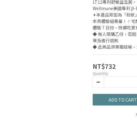
LT12專利舒敏益生菌
Wellmune美國專利
✦本產品劑型為「粉狀
本頁體驗組專屬！！宅
體驗 7 日份，持續吃
◆ 每人限購乙份，若
單及進行退刷
◆ 此商品須單獨結帳
NT$732
Quantity
ADD TO CART