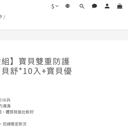
$
 /
BUY NOW
驗組】寶貝雙重防護
貝舒*10入+寶貝優
小尖兵
力滿滿
母菌，體質就是比較好
物，迅速穩定狀況