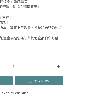
，打造不易敏感體質
 β-葡聚醣，助提升環境適應力
」
配免運！
更有感！
超過每人購買上限數量，系統將自動取消訂
，免運體驗組恕無法與其他產品合併訂購
BUY NOW
Add to Wishlist