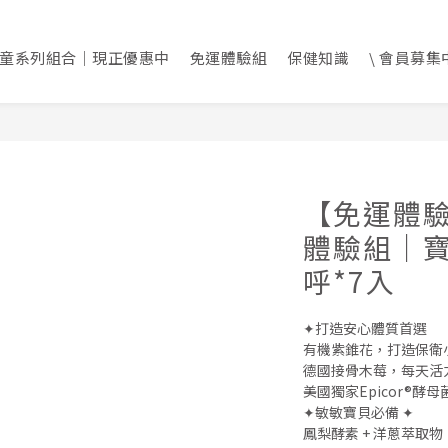
童系列組合｜現正優惠中
免運體驗組
保健知識
\ 會員募集中
【免運體
體驗組｜寶
呼*7入
✦打造安心體質首選
有機紫錐花，打造保衛
德國接骨木莓，每天活
美國獨家Epicor®酵
✦敏敏寶貝必備 ✦
鳳梨酵素 + 洋蔥萃取