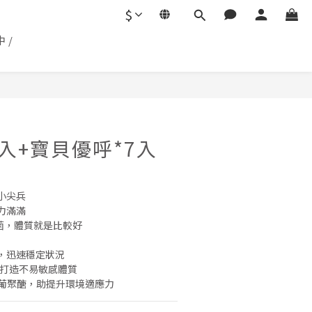
$
 /
BUY NOW
0入+寶貝優呼*7入
小尖兵
力滿滿
母菌，體質就是比較好
物，迅速穩定狀況
，打造不易敏感體質
 β-葡聚醣，助提升環境適應力