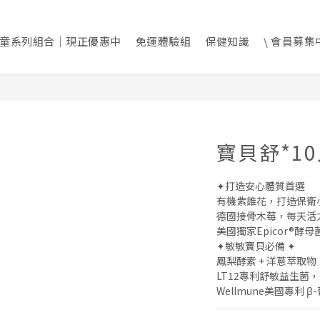
童系列組合｜現正優惠中
免運體驗組
保健知識
\ 會員募集中
寶貝舒*1
✦打造安心體質首選
有機紫錐花，打造保衛
德國接骨木莓，每天活
美國獨家Epicor®酵
✦敏敏寶貝必備 ✦
鳳梨酵素 + 洋蔥萃取
LT12專利舒敏益生菌
Wellmune美國專利