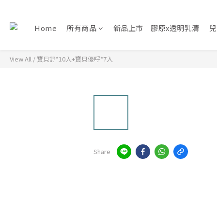
Home
所有商品
新品上市｜膠原x透明乳清
兒
View All
/
寶貝舒*10入+寶貝優呼*7入
Share